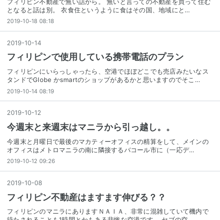
フィリピン不動産で無い話から。 無いと言っての不動産を買って住む
となると話は別。 衣食住というように食はその国、地域にと…
2019-10-18 08:18
2019
-
10
-
14
フィリピンで使用している携帯電話のプラン
フィリピンにいらっしゃったら、空港でほぼどこでも売店みたいなス
タンドでGlobe かsmartのショップがあるかと思いますのでそこ…
2019-10-14 08:19
2019
-
10
-
12
今週末と来週末はマニラから引っ越し。。
今週末と月曜日で最後のマカティーオフィスの精算をして、メインの
オフィスはメトロマニラの南に隣接するバコール市に（一応デ…
2019-10-12 09:26
2019
-
10
-
08
フィリピン不動産はますます伸びる？？
フィリピンのマニラにありますＮＡＩＡ、非常に混雑していて機内で
待たされることも1時間とかもある悲惨な空港です。 セブの空…