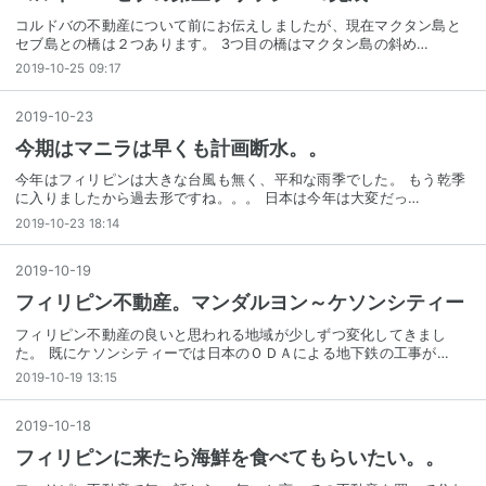
コルドバの不動産について前にお伝えしましたが、現在マクタン島と
セブ島との橋は２つあります。 3つ目の橋はマクタン島の斜め…
2019-10-25 09:17
2019
-
10
-
23
今期はマニラは早くも計画断水。。
今年はフィリピンは大きな台風も無く、平和な雨季でした。 もう乾季
に入りましたから過去形ですね。。。 日本は今年は大変だっ…
2019-10-23 18:14
2019
-
10
-
19
フィリピン不動産。マンダルヨン～ケソンシティー
フィリピン不動産の良いと思われる地域が少しずつ変化してきまし
た。 既にケソンシティーでは日本のＯＤＡによる地下鉄の工事が…
2019-10-19 13:15
2019
-
10
-
18
フィリピンに来たら海鮮を食べてもらいたい。。