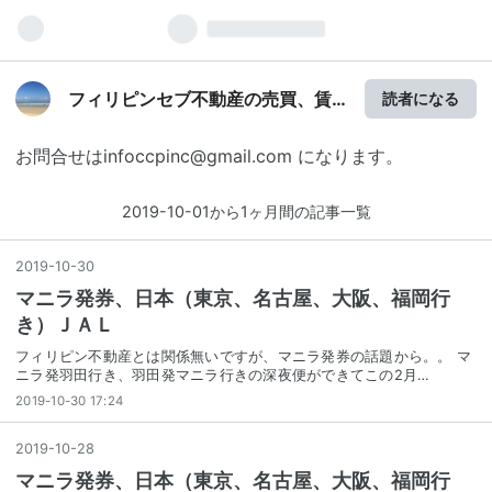
フィリピンセブ不動産の売買、賃
読者になる
貸はＣＣＰＩ社～そよ風に吹かれ
て
お問合せはinfoccpinc@gmail.com になります。
2019-10-01から1ヶ月間の記事一覧
2019
-
10
-
30
マニラ発券、日本（東京、名古屋、大阪、福岡行
き）ＪＡＬ
フィリピン不動産とは関係無いですが、マニラ発券の話題から。。 マ
ニラ発羽田行き、羽田発マニラ行きの深夜便ができてこの2月…
2019-10-30 17:24
2019
-
10
-
28
マニラ発券、日本（東京、名古屋、大阪、福岡行