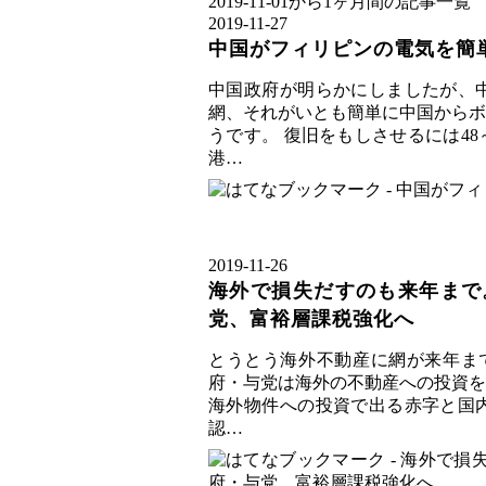
2019-11-01から1ヶ月間の記事一覧
2019
-
11
-
27
中国がフィリピンの電気を簡
中国政府が明らかにしましたが、
網、それがいとも簡単に中国からボ
うです。 復旧をもしさせるには4
港…
2019
-
11
-
26
海外で損失だすのも来年まで
党、富裕層課税強化へ
とうとう海外不動産に網が来年まで
府・与党は海外の不動産への投資を
海外物件への投資で出る赤字と国
認…