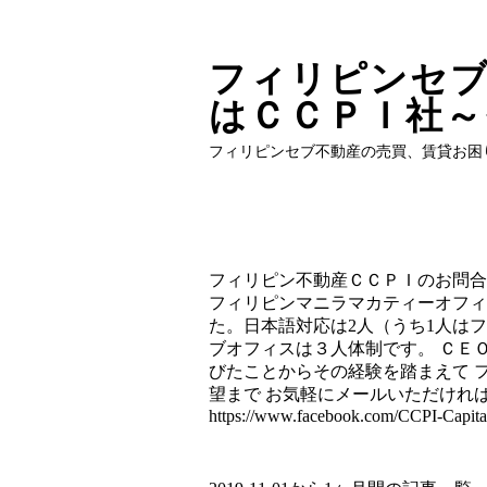
フィリピンセブ
はＣＣＰＩ社～
フィリピンセブ不動産の売買、賃貸お困
フィリピン不動産ＣＣＰＩのお問合せはinfo
フィリピンマニラマカティーオフィ
た。日本語対応は2人（うち1人は
ブオフィスは３人体制です。 ＣＥ
びたことからその経験を踏まえて 
望まで お気軽にメールいただければと思い
https://www.facebook.com/CCPI-Capita