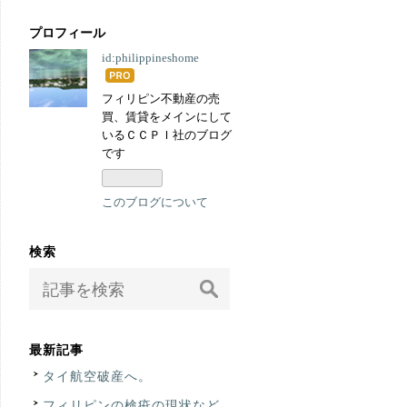
プロフィール
id:philippineshome
はて
なブ
フィリピン不動産の売
ログ
買、賃貸をメインにして
Pro
いるＣＣＰＩ社のブログ
です
このブログについて
検索
最新記事
タイ航空破産へ。
フィリピンの検疫の現状など