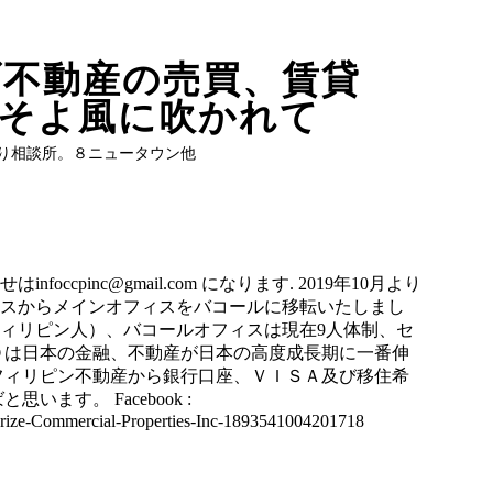
不動産の売買、賃貸
そよ風に吹かれて
り相談所。８ニュータウン他
ccpinc@gmail.com になります. 2019年10月より
スからメインオフィスをバコールに移転いたしまし
フィリピン人）、バコールオフィスは現在9人体制、セ
Ｏは日本の金融、不動産が日本の高度成長期に一番伸
フィリピン不動産から銀行口座、ＶＩＳＡ及び移住希
ます。 Facebook :
rize-Commercial-Properties-Inc-1893541004201718